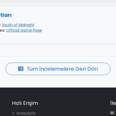
tları
:
South of Midnight
es:
Official Game Page
Tüm İncelemelere Geri Dön
Hızlı Erişim
İl
.
Anasayfa