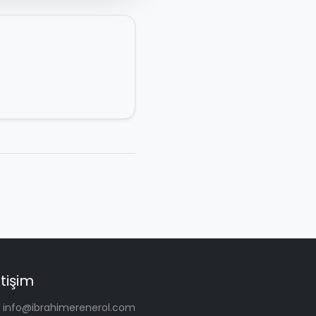
etişim
info@ibrahimerenerol.com