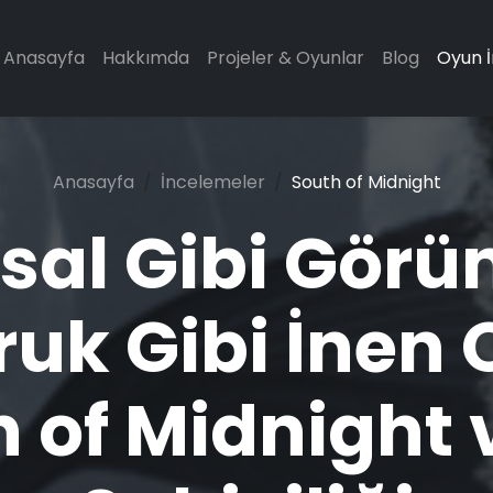
Anasayfa
Hakkımda
Projeler & Oyunlar
Blog
Oyun 
Anasayfa
İncelemeler
South of Midnight
sal Gibi Görü
uk Gibi İnen 
 of Midnight v