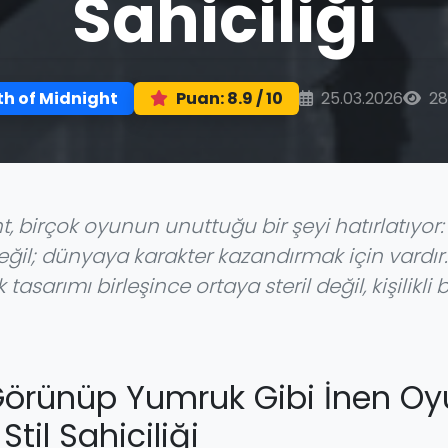
Sahiciliği
25.03.2026
28
h of Midnight
Puan: 8.9 / 10
, birçok oyunun unuttuğu bir şeyi hatırlatıyor: s
ğil; dünyaya karakter kazandırmak için vardır
ık tasarımı birleşince ortaya steril değil, kişilik
Görünüp Yumruk Gibi İnen Oy
Stil Sahiciliği