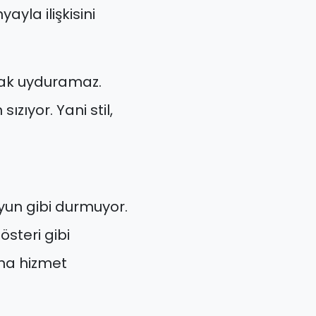
ayla ilişkisini
yak uyduramaz.
zıyor. Yani stil,
yun gibi durmuyor.
österi gibi
ına hizmet