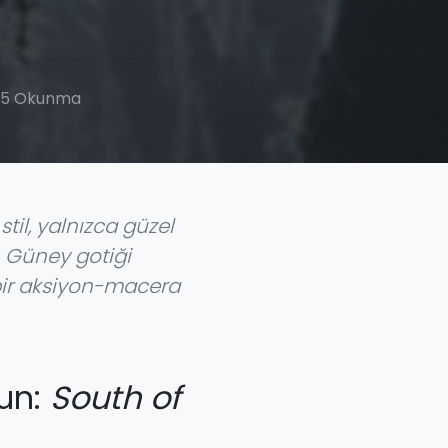
5 Okunma
til, yalnızca güzel
. Güney gotiği
li bir aksiyon-macera
un:
South of