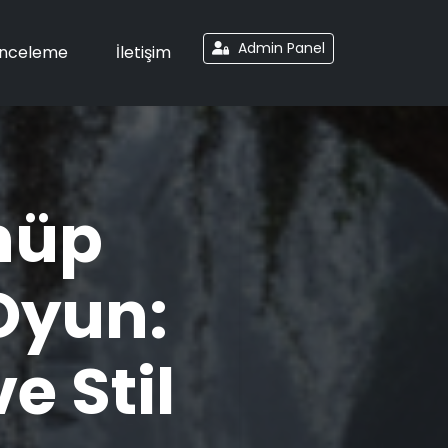
Admin Panel
İnceleme
İletişim
nüp
Oyun:
e Stil