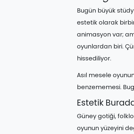
Bugün büyük stüdyo 
estetik olarak birbi
animasyon var; am
oyunlardan biri. Çün
hissediliyor.
Asıl mesele oyunun
benzememesi. Bugü
Estetik Burad
Güney gotiği, folklo
oyunun yüzeyini değ