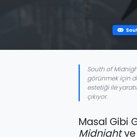
Sout
South of Midnight
görünmek için de
estetiği ile yarat
çıkıyor.
Masal Gibi 
Midnight
ve 