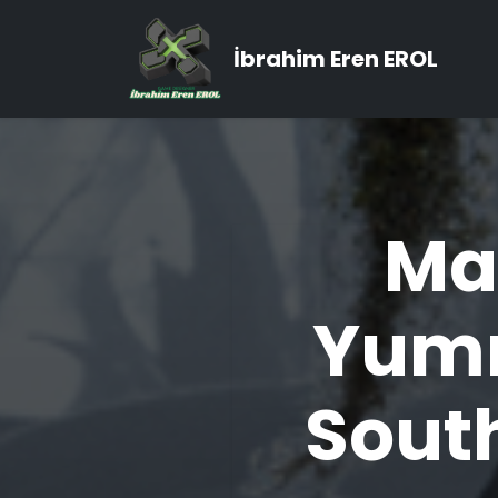
İbrahim Eren EROL
Ma
Yumr
South