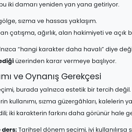
bu iki damarı yeniden yan yana getiriyor.
 gölge, sızma ve hassas yaklaşım.
n çatışma, ağırlık, alan hakimiyeti ve açık b
nızca “hangi karakter daha havalı” diye deği
ediği
üzerinden karar vermeye başlıyor.
mı ve Oynanış Gerekçesi
mi, burada yalnızca estetik bir tercih değil
in kullanımı, sızma güzergâhları, kalelerin ya
li; iki karakterin farkını daha görünür hale get
 ders:
Tarihsel dönem seçimi, iyi kullanılırsa