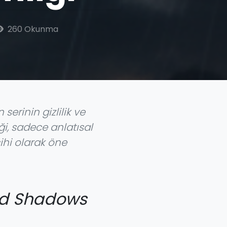
260 Okunma
serinin gizlilik ve
ği, sadece anlatısal
ihi olarak öne
ed Shadows