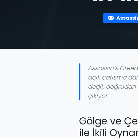
Assassi
Assassin’s Creed 
açık çatışma dama
değil; doğrudan 
çıkıyor.
Gölge ve Çe
ile İkili Oyna