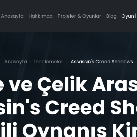
Anasayfa
Hakkımda
Projeler & Oyunlar
Blog
Oyun 
Anasayfa
İncelemeler
Assassin's Creed Shadows
 ve Çelik Ara
sin's Creed S
kili Oynanış K