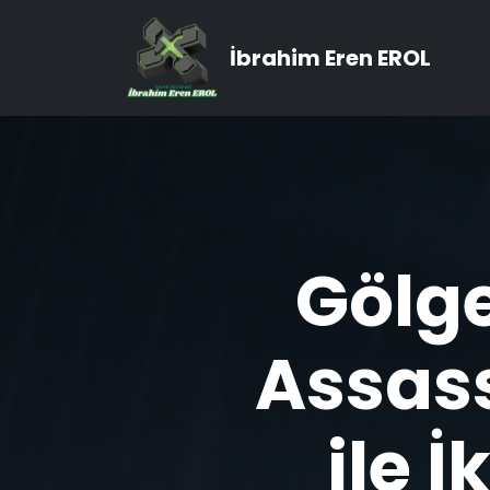
İbrahim Eren EROL
Gölge
Assas
ile İ