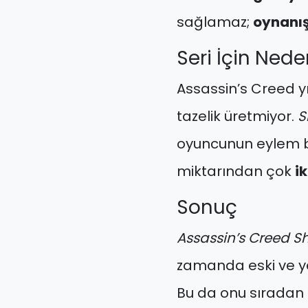
sağlamaz;
oynanış
Seri İçin Ned
Assassin’s Creed y
tazelik üretmiyor.
S
oyuncunun eylem bi
miktarından çok
i
Sonuç
Assassin’s Creed 
zamanda eski ve yen
Bu da onu sıradan 