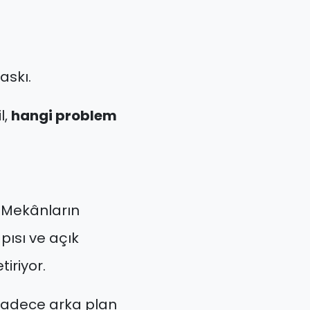
askı.
l,
hangi problem
. Mekânların
pısı ve açık
iriyor.
 sadece arka plan