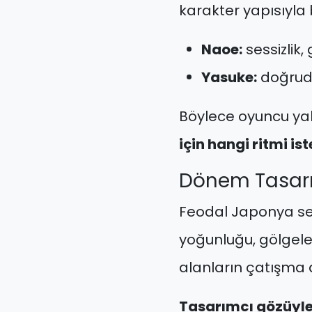
karakter yapısıyla 
Naoe:
sessizlik,
Yasuke:
doğruda
Böylece oyuncu yal
için hangi ritmi ist
Dönem Tasarı
Feodal Japonya seçi
yoğunluğu, gölgeler
alanların çatışma di
Tasarımcı gözüyle