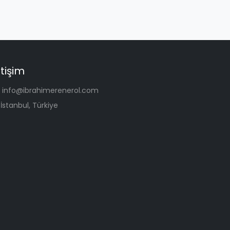
etişim
info@ibrahimerenerol.com
İstanbul, Türkiye