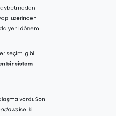
ni kaybetmeden
 yapı üzerinden
a da yeni dönem
r seçimi gibi
en bir sistem
aklaşma vardı. Son
hadows
ise iki