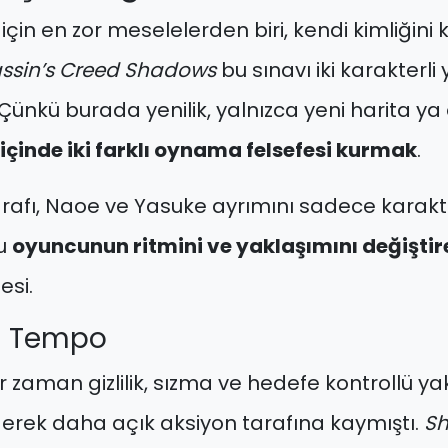
r için en zor meselelerden biri, kendi kimliği
ssin’s Creed Shadows
bu sınavı iki karakterli
 Çünkü burada yenilik, yalnızca yeni harita y
içinde iki farklı oynama felsefesi kurmak
.
arafı, Naoe ve Yasuke ayrımını sadece karakte
u
oyuncunun ritmini ve yaklaşımını değiştir
si.
İki Tempo
 zaman gizlilik, sızma ve hedefe kontrollü y
iderek daha açık aksiyon tarafına kaymıştı.
S