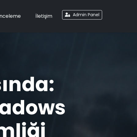
Admin Panel
İnceleme
İletişim
sında:
hadows
imliği