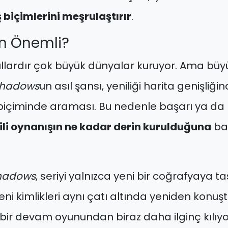
 biçimlerini meşrulaştırır
.
en Önemli?
ıllardır çok büyük dünyalar kuruyor. Ama büy
hadows
un asıl şansı, yeniliği harita genişliğin
çiminde araması. Bu nedenle başarı ya da baş
kili oynanışın ne kadar derin kurulduğuna
bağ
Shadows
, seriyi yalnızca yeni bir coğrafyaya ta
i kimlikleri aynı çatı altında yeniden konuş
bir devam oyunundan biraz daha ilginç kılıyo