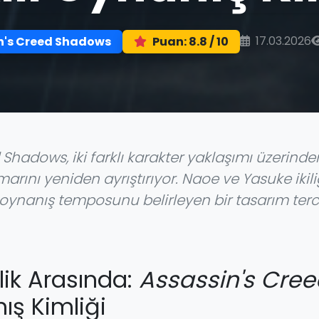
17.03.2026
n's Creed Shadows
Puan: 8.8 / 10
Shadows, iki farklı karakter yaklaşımı üzerinden 
rını yeniden ayrıştırıyor. Naoe ve Yasuke ikili
oynanış temposunu belirleyen bir tasarım terc
lik Arasında:
Assassin's Cre
nış Kimliği