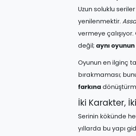
Uzun soluklu serile
yenilenmektir.
Assa
vermeye çalışıyor.
değil;
aynı oyunun 
Oyunun en ilginç t
bırakmaması; bun
farkına
dönüştürme
İki Karakter, 
Serinin kökünde her
yıllarda bu yapı g