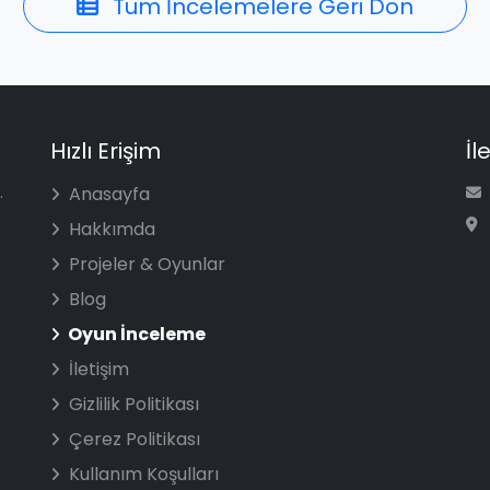
Tüm İncelemelere Geri Dön
Hızlı Erişim
İl
.
Anasayfa
Hakkımda
Projeler & Oyunlar
Blog
Oyun İnceleme
İletişim
Gizlilik Politikası
Çerez Politikası
Kullanım Koşulları