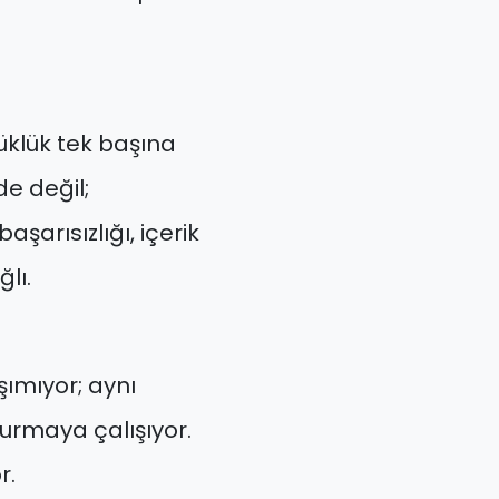
üklük tek başına
de değil;
arısızlığı, içerik
lı.
şımıyor; aynı
turmaya çalışıyor.
r.