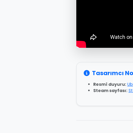
Tasarımcı No
Resmî duyuru:
Ub
Steam sayfası:
S