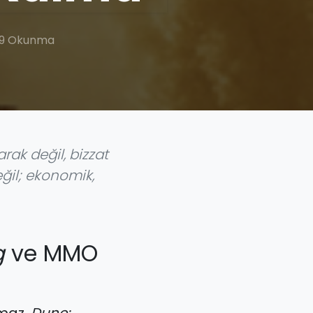
9 Okunma
arak değil, bizzat
eğil; ekonomik,
g
ve MMO