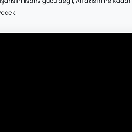
arısını lisans gücü değil, Arrakis’in ne kada
eyecek.