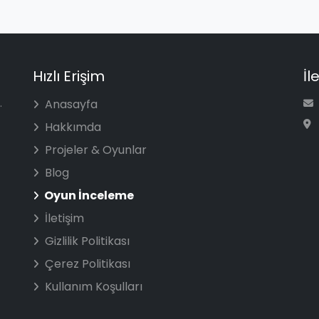
Hızlı Erişim
İl
.
Anasayfa
Hakkımda
Projeler & Oyunlar
Blog
Oyun İnceleme
İletişim
Gizlilik Politikası
Çerez Politikası
Kullanım Koşulları