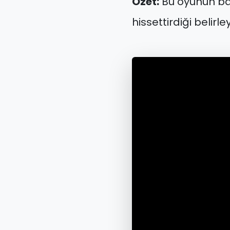
Özet:
Bu oyunun baş
hissettirdiği belirl