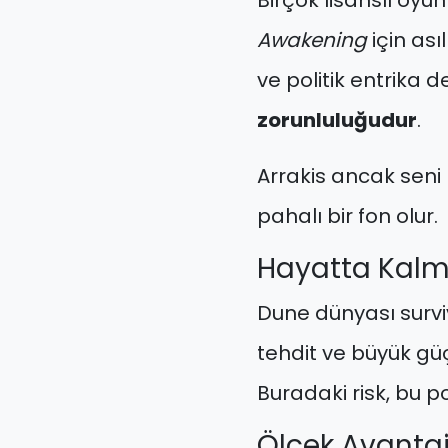
Birçok lisanslı oy
Awakening
için as
ve politik entrika d
zorunluluğudur
.
Arrakis ancak seni
pahalı bir fon olur.
Hayatta Kalm
Dune dünyası survi
tehdit ve büyük güç
Buradaki risk, bu 
Ölçek Avanta