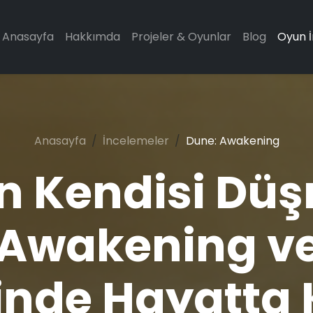
Anasayfa
Hakkımda
Projeler & Oyunlar
Blog
Oyun 
Anasayfa
İncelemeler
Dune: Awakening
n Kendisi Dü
 Awakening v
inde Hayatta