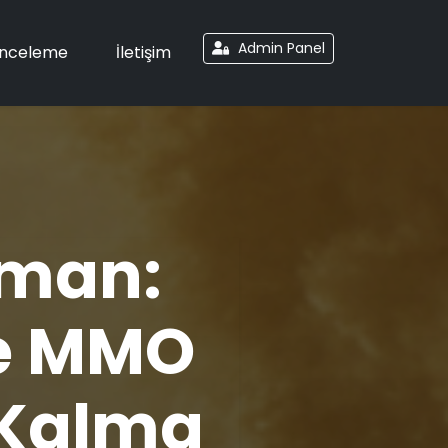
Admin Panel
İnceleme
İletişim
şman:
e MMO
 Kalma