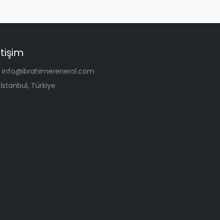
etişim
info@ibrahimerenerol.com
İstanbul, Türkiye