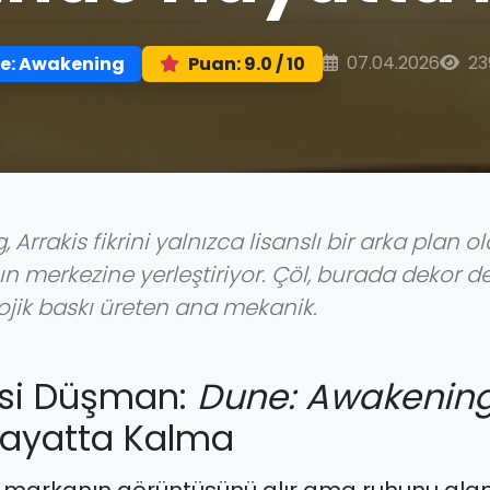
07.04.2026
23
e: Awakening
Puan: 9.0 / 10
rrakis fikrini yalnızca lisanslı bir arka plan ol
n merkezine yerleştiriyor. Çöl, burada dekor d
lojik baskı üreten ana mekanik.
isi Düşman:
Dune: Awakenin
Hayatta Kalma