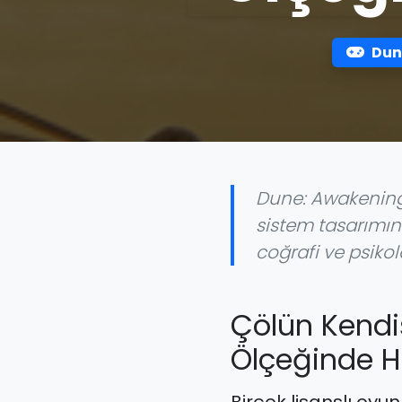
Dun
Dune: Awakening, A
sistem tasarımını
coğrafi ve psiko
Çölün Kend
Ölçeğinde 