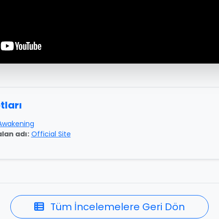
tları
Awakening
lan adı:
Official Site
Tüm İncelemelere Geri Dön