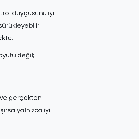
trol duygusunu iyi
ürükleyebilir.
ekte.
yutu değil;
r ve gerçekten
ırsa yalnızca iyi