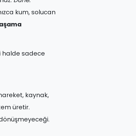
amaz.
Dune:
nızca kum, solucan
 yaşama
si halde sadece
hareket, kaynak,
em üretir.
p dönüşmeyeceği.