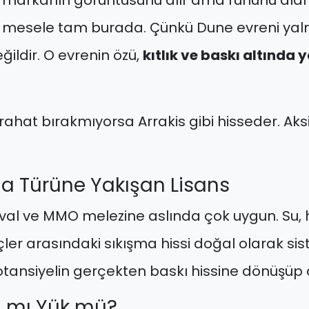
un markanın görüntüsünü alır ama ruhunu al
ıl mesele tam burada. Çünkü Dune evreni yal
eğildir. O evrenin özü,
kıtlık ve baskı altında
 rahat bırakmıyorsa Arrakis gibi hisseder. Ak
a Türüne Yakışan Lisans
val ve MMO melezine aslında çok uygun. Su, 
ler arasındaki sıkışma hissi doğal olarak sist
potansiyelin gerçekten baskı hissine dönüşü
j mı Yük mü?