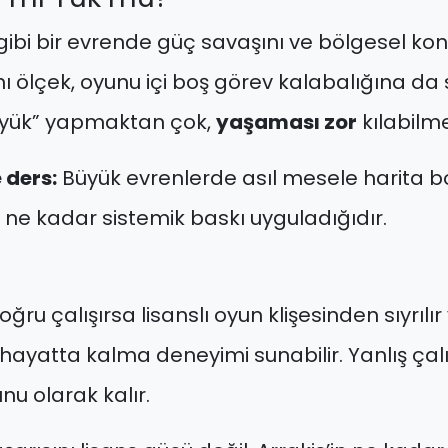
ibi bir evrende güç savaşını ve bölgesel kon
nı ölçek, oyunu içi boş görev kalabalığına da s
“büyük” yapmaktan çok,
yaşaması zor
kılabilm
 ders:
Büyük evrenlerde asıl mesele harita bo
ne kadar sistemik baskı uyguladığıdır.
ğru çalışırsa lisanslı oyun klişesinden sıyrılı
hayatta kalma deneyimi sunabilir. Yanlış çalış
nu olarak kalır.