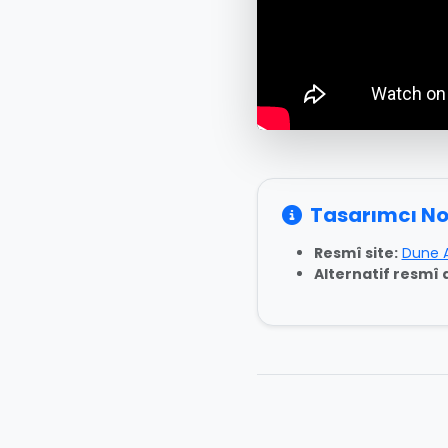
Tasarımcı No
Resmî site:
Dune 
Alternatif resmî a