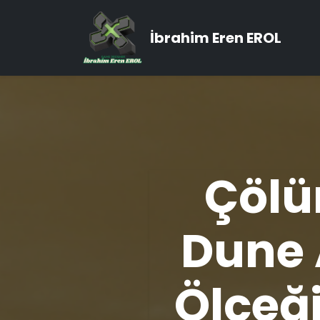
İbrahim Eren EROL
Çölü
Dune
Ölçeğ